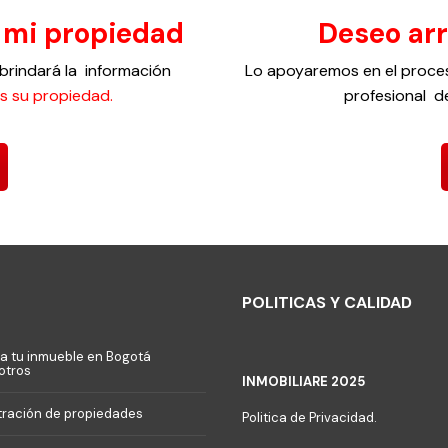
 mi propiedad
Deseo ar
 brindará la información
Lo apoyaremos en el proc
s su propiedad.
profesional d
POLITICAS Y CALIDAD
a tu inmueble en Bogotá
otros
INMOBILIARE 2025
tración de propiedades
Politica de Privacidad.