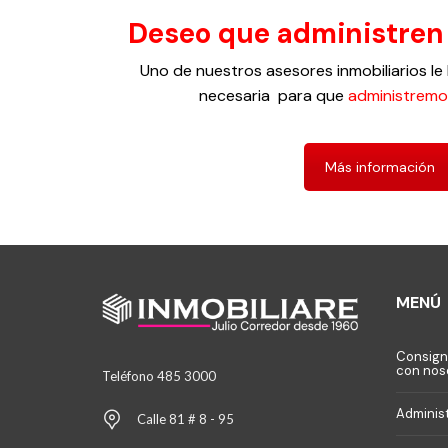
Deseo que administren
Uno de nuestros asesores inmobiliarios le
necesaria para que
administremo
Más información
MENÚ
Consign
con nos
Teléfono 485 3000
Adminis
Calle 81 # 8 - 95