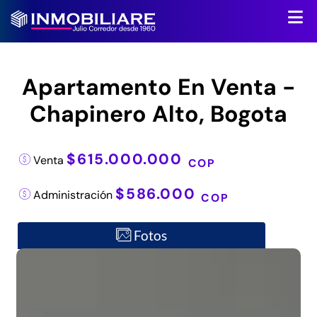
Apartamento En Venta -
Chapinero Alto, Bogota
$615.000.000
Venta
COP
$586.000
Administración
COP
Fotos