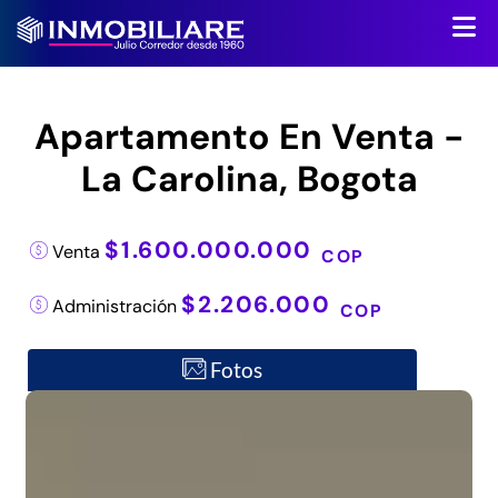
Apartamento En Venta -
La Carolina, Bogota
$1.600.000.000
Venta
COP
$2.206.000
Administración
COP
Fotos