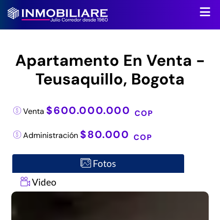
Apartamento En Venta -
Teusaquillo, Bogota
$600.000.000
Venta
COP
$80.000
Administración
COP
Fotos
Video