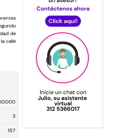
erentes
 Segundo
edad de
la calle
00.000
3
157