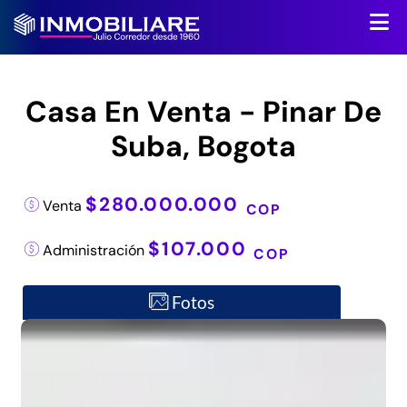
Casa En Venta - Pinar De
Suba, Bogota
$280.000.000
Venta
COP
$107.000
Administración
COP
Fotos