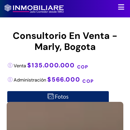
Consultorio En Venta -
Marly, Bogota
$135.000.000
Venta
COP
$566.000
Administración
COP
Fotos