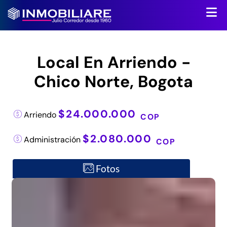
Local En Arriendo -
Chico Norte, Bogota
$24.000.000
Arriendo
COP
$2.080.000
Administración
COP
Fotos