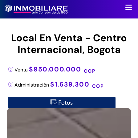
Local En Venta - Centro
Internacional, Bogota
$950.000.000
Venta
COP
$1.639.300
Administración
COP
Fotos