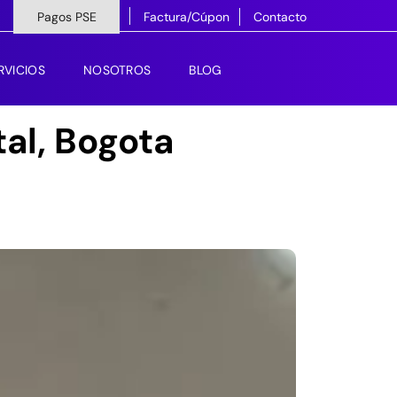
Pagos PSE
Factura/Cúpon
Contacto
RVICIOS
NOSOTROS
BLOG
al, Bogota