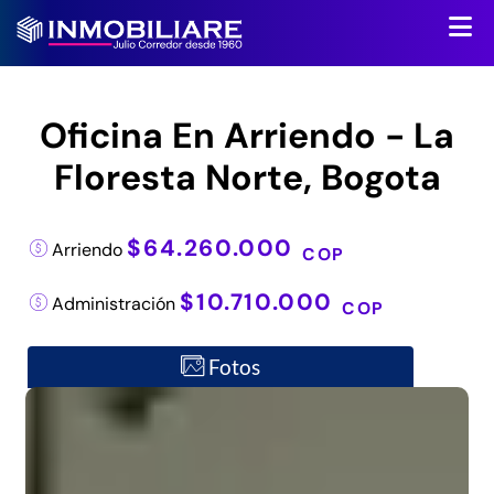
Oficina En Arriendo - La
Floresta Norte, Bogota
$64.260.000
Arriendo
COP
$10.710.000
Administración
COP
Fotos