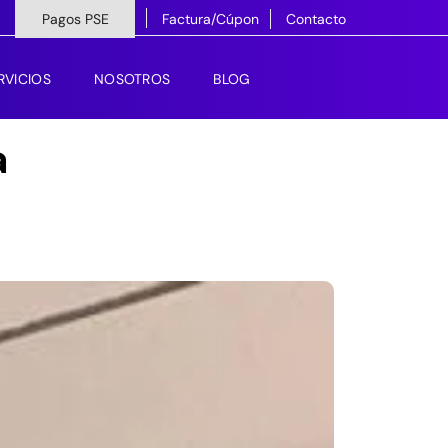
Pagos PSE
Factura/Cúpon
Contacto
RVICIOS
NOSOTROS
BLOG
a