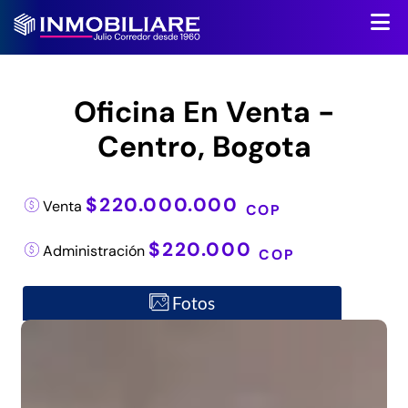
Oficina En Venta -
Centro, Bogota
$220.000.000
Venta
COP
$220.000
Administración
COP
Fotos