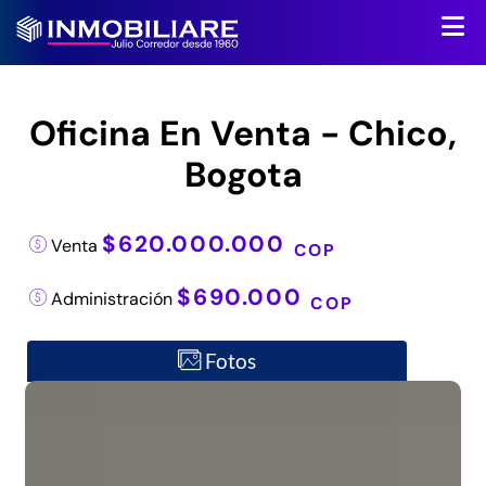
Oficina En Venta - Chico,
Bogota
$620.000.000
Venta
COP
$690.000
Administración
COP
Fotos