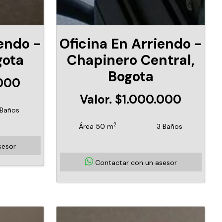
iendo -
Oficina En Arriendo -
gota
Chapinero Central,
Bogota
.000
Valor. $1.000.000
 Baños
2
Área 50 m
3 Baños
sesor
Contactar con un asesor