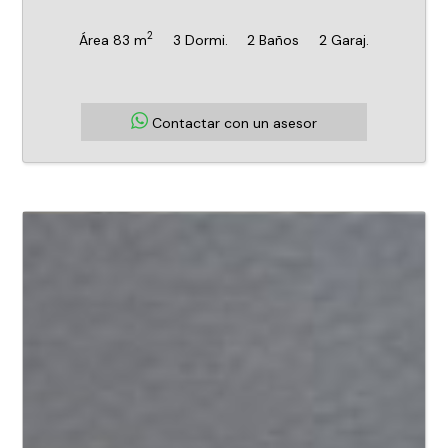
2
Área 83 m
3 Dormi.
2 Baños
2 Garaj.
Contactar con un asesor