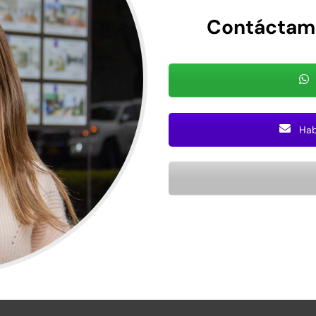
Contáctame,
Habl