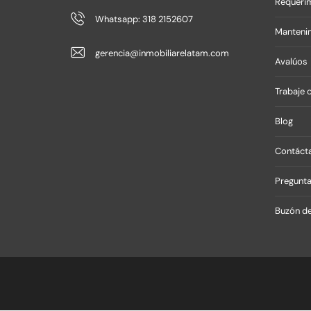
Requerim
Whatsapp: 318 2152607
Mantenim
gerencia@inmobiliarelatam.com
Avalúos
Trabaje 
Blog
Contáct
Pregunta
Buzón de